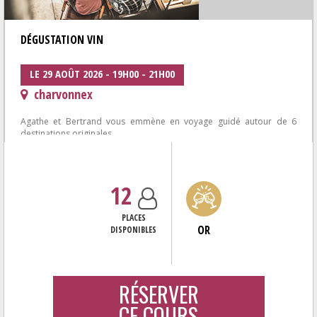
DÉGUSTATION VIN
LE 29 AOÛT 2026 - 19H00 - 21H00
charvonnex
Agathe et Bertrand vous emmène en voyage guidé autour de 6
destinations originales
où surprises et gourmandises vous attendent à chaque étape...
12
PLACES
OR
DISPONIBLES
RÉSERVER
CE COURS