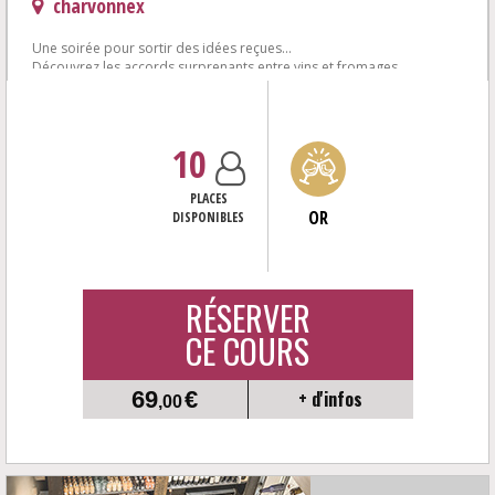
charvonnex
Une soirée pour sortir des idées reçues...
Découvrez les accords surprenants entre vins et fromages
6 vins autour de fromages affinés de la...
10
PLACES
OR
DISPONIBLES
RÉSERVER
CE COURS
69
€
+ d'infos
,00