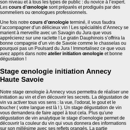
son niveau et à tous les types de public : du novice à l’expert.
Les
cours d’œnologie
sont préparés et prodigués par des
sommeliers ou œnologues professionnels.
Une fois notre
cours d’œnologie
terminé, il vous faudra
l’accompagner d’un délicieux vin ! Les spécialités d’Annecy se
marient à merveille avec un Savagin du Jura que vous
apprécierez sur une raclette ! Le gratin Dauphinois s’offrira la
bonne compagnie d’un vin de Savoie comme le chasselas ou
pourquoi pas un Poulsard du Jura ! Immortalisez ce que vous
avez appris dans notre
atelier initiation œnologie
et bonne
dégustation !
Stage œnologie initiation Annecy
Haute Savoie
Notre stage œnologie à Annecy vous permettra de réaliser une
initiation au vin et d'en découvrir les secrets. La dégustation de
vin va activer tous vos sens : la vue, l'odorat, le gout et le
toucher ( votre langue est là ! ). Un stage dégustation de vin
vous demandera de faire appel à tout cela. Plus qu'une
dégustation de vin analytique le stage d'oenologie permet de
découvrir la couleur du vin qui vous donnera des informations
sur son millésime avec ses reflets orangés. La partie