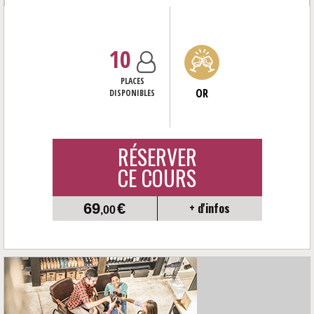
cépage, ou leur...
10
PLACES
OR
DISPONIBLES
RÉSERVER
CE COURS
69
€
+ d'infos
,00