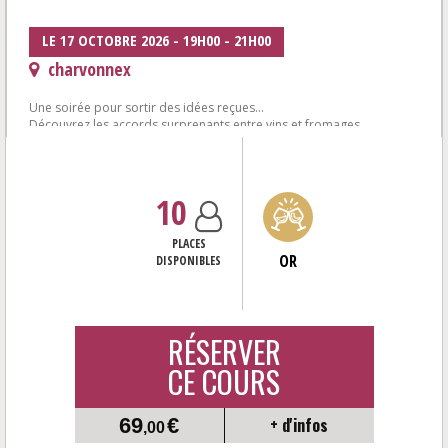
LE 17 OCTOBRE 2026 - 19H00 - 21H00
charvonnex
Une soirée pour sortir des idées reçues...
Découvrez les accords surprenants entre vins et fromages
6 vins autour de fromages affinés de la...
10
PLACES
OR
DISPONIBLES
RÉSERVER
CE COURS
69
€
+ d'infos
,00