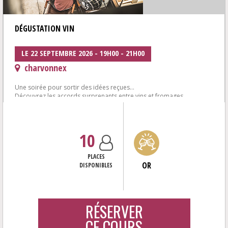
DÉGUSTATION VIN
LE 22 SEPTEMBRE 2026 - 19H00 - 21H00
charvonnex
Une soirée pour sortir des idées reçues...
Découvrez les accords surprenants entre vins et fromages
6 vins autour de fromages affinés de la...
10
PLACES
OR
DISPONIBLES
RÉSERVER
CE COURS