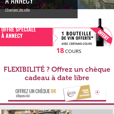
À ANNECY
Changer de ville
OFFRE SPECIALE
À ANNECY
18
COURS
FLEXIBILITÉ ? Offrez un chèque
cadeau à date libre