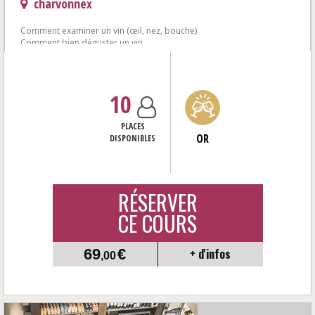
charvonnex
Comment examiner un vin (œil, nez, bouche)
Comment bien déguster un vin...
Réunir les bonnes conditions (verre, température, carafage,...)<...
10
PLACES
OR
DISPONIBLES
RÉSERVER
CE COURS
69
€
+ d'infos
,00