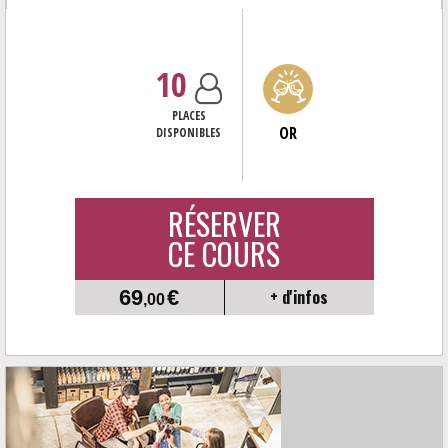
Réunir les bonnes conditions (verre, température, carafage,...)<...
10
PLACES
OR
DISPONIBLES
RÉSERVER
CE COURS
69
€
+ d'infos
,00