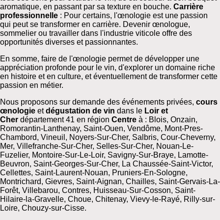
aromatique, en passant par sa texture en bouche.
Carrière
professionnelle
: Pour certains, l'œnologie est une passion
qui peut se transformer en carrière. Devenir œnologue,
sommelier ou travailler dans l'industrie viticole offre des
opportunités diverses et passionnantes.
En somme, faire de l'œnologie permet de développer une
appréciation profonde pour le vin, d'explorer un domaine riche
en histoire et en culture, et éventuellement de transformer cette
passion en métier.
Nous proposons sur demande des événements privées,
cours
œnologie
et
dégustation de vin
dans le
Loir et
Cher
département 41 en région
Centre
à : Blois, Onzain,
Romorantin-Lanthenay, Saint-Ouen, Vendôme, Mont-Pres-
Chambord, Vineuil, Noyers-Sur-Cher, Salbris, Cour-Cheverny,
Mer, Villefranche-Sur-Cher, Selles-Sur-Cher, Nouan-Le-
Fuzelier, Montoire-Sur-Le-Loir, Savigny-Sur-Braye, Lamotte-
Beuvron, Saint-Georges-Sur-Cher, La Chaussée-Saint-Victor,
Cellettes, Saint-Laurent-Nouan, Pruniers-En-Sologne,
Montrichard, Gievres, Saint-Aignan, Chailles, Saint-Gervais-La-
Forêt, Villebarou, Contres, Huisseau-Sur-Cosson, Saint-
Hilaire-la-Gravelle, Choue, Chitenay, Vievy-le-Rayé, Rilly-sur-
Loire, Chouzy-sur-Cisse.