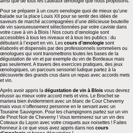
ainsi que de tous les cadeaux œnologie que nous proposons.
Pour se préparer à un cours oenologie quoi de mieux qu’une
balade sur la place Louis XII pour se sentir des idées de
saveurs de marché accompagnées d’une délicieuse bouteille
de vin savoureusement sélectionnées par votre caviste dans
votre cave à vin à Blois ! Nos cours d’œnologie sont
accessibles à tous les niveaux et à tous les publics : du
débutant à l’expert en vin. Les
cours d’œnologie
sont
élaborés et dispensés par des professionnels sommeliers ou
œnologues qui vont transmettrons toutes les bases de la
dégustation de vin et par exemple du vin de Bordeaux mais
pas seulement. A travers des exercices pratiques, des jeux
œnologiques, un parcours sensoriel ludique partez à la
découverte des grands crus dans un repas avec accords mets
et vin.
Après avoir appris la
dégustation de vin à Blois
vous devrez
réussir au mieux votre accord mets et vins. Le Brochet se
mariera bien évidemment avec un blanc de Cour Cheverny
mais vous n’offenserez personne en le servant avec un
Touraine Sauvignon. Pour les champignons partez sur un vin
de Pinot Noir de Cheverny ! Vous terminerez sur un vin des
Coteaux du Layon avec votre croquets aux noisettes ! Faites
honneur à ce que vous avez appris dans nos
cours