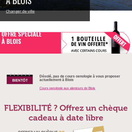
À BLOIS
Changer de ville
OFFRE SPECIALE
À BLOIS
Désolé, pas de cours oenologie à vous proposer
actuellement à Blois
Cours oenologie aux alentours de Blois
FLEXIBILITÉ ? Offrez un chèque
cadeau à date libre