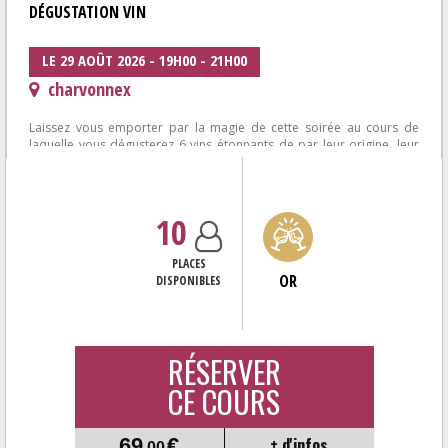
DÉGUSTATION VIN
LE 29 AOÛT 2026 - 19H00 - 21H00
charvonnex
Laissez vous emporter par la magie de cette soirée au cours de
laquelle vous dégusterez 6 vins étonnants de par leur origine, leur
cépage, ou leur...
10
PLACES
OR
DISPONIBLES
RÉSERVER
CE COURS
69
€
+ d'infos
,00