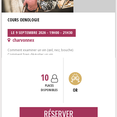
COURS OENOLOGIE
LE 9 SEPTEMBRE 2026 - 19H00 - 21H30
charvonnex
Comment examiner un vin (œil, nez, bouche)
Comment bien déguster un vin...
Réunir les bonnes conditions (verre, température, carafage,...)<...
10
PLACES
OR
DISPONIBLES
RÉSERVER