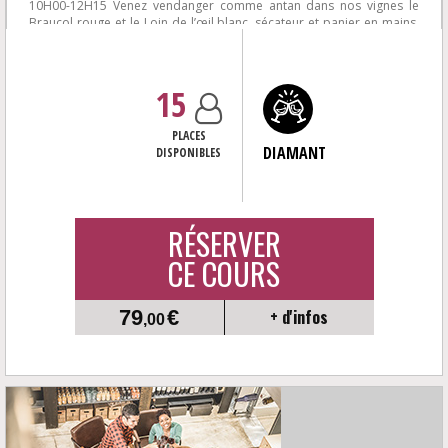
10H00-12H15 Venez vendanger comme antan dans nos vignes le
Braucol rouge et le Loin de l’œil blanc, sécateur et panier en mains,
comporte, fouloir...
15
PLACES
DIAMANT
DISPONIBLES
RÉSERVER
CE COURS
79
€
+ d'infos
,00