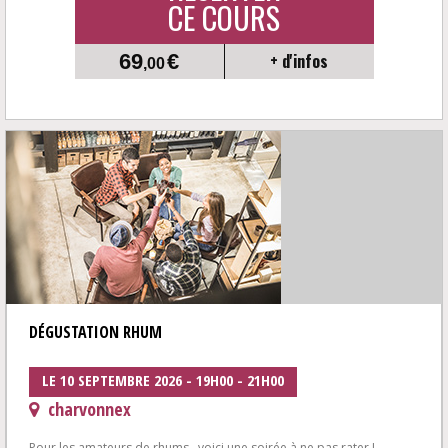
CE COURS
69
€
+ d'infos
,00
DÉGUSTATION RHUM
LE 10 SEPTEMBRE 2026 - 19H00 - 21H00
charvonnex
Pour les amateurs de rhums , voici une soirée à ne pas rater !