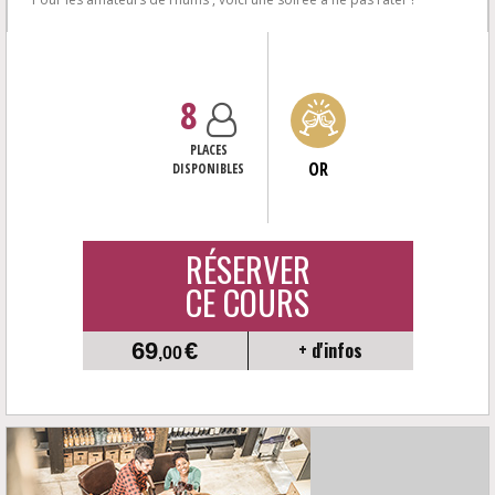
Au programme: techniques d’élaboration, Les pays producteurs,
méthode de d...
8
PLACES
OR
DISPONIBLES
RÉSERVER
CE COURS
69
€
+ d'infos
,00