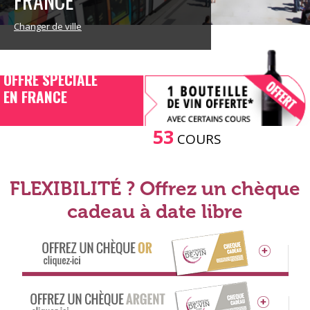
FRANCE
Changer de ville
OFFRE SPECIALE
EN FRANCE
53
COURS
FLEXIBILITÉ ? Offrez un chèque
cadeau à date libre