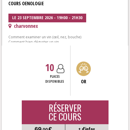
COURS OENOLOGIE
LE 23 SEPTEMBRE 2026 - 19H00 - 21H30
charvonnex
Comment examiner un vin (œil, nez, bouche)
Comment bien déguster un vin...
Réunir les bonnes conditions (verre, température, carafage,...)<...
10
PLACES
OR
DISPONIBLES
RÉSERVER
CE COURS
69
€
+ d'infos
,00