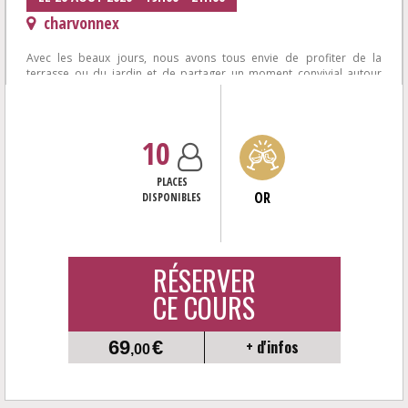
charvonnex
Avec les beaux jours, nous avons tous envie de profiter de la
terrasse ou du jardin et de partager un moment convivial autour
d'une plancha et de bons...
10
PLACES
OR
DISPONIBLES
RÉSERVER
CE COURS
69
€
+ d'infos
,00