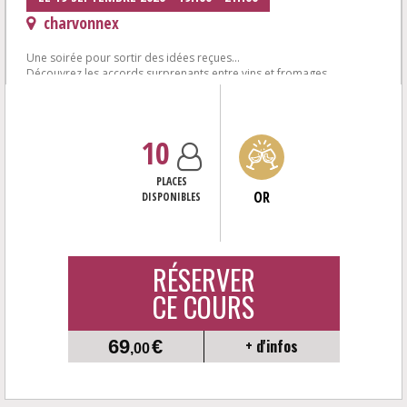
charvonnex
Une soirée pour sortir des idées reçues...
Découvrez les accords surprenants entre vins et fromages
6 vins autour de fromages affinés de la...
10
PLACES
OR
DISPONIBLES
RÉSERVER
CE COURS
69
€
+ d'infos
,00