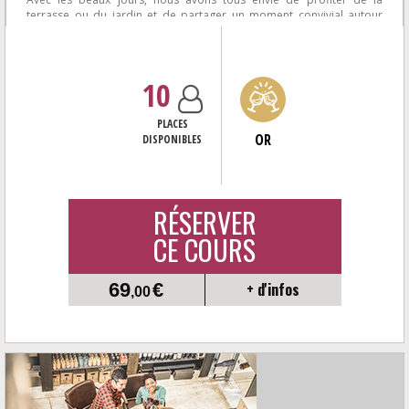
terrasse ou du jardin et de partager un moment convivial autour
d'une plancha et de bons...
10
PLACES
OR
DISPONIBLES
RÉSERVER
CE COURS
69
€
+ d'infos
,00