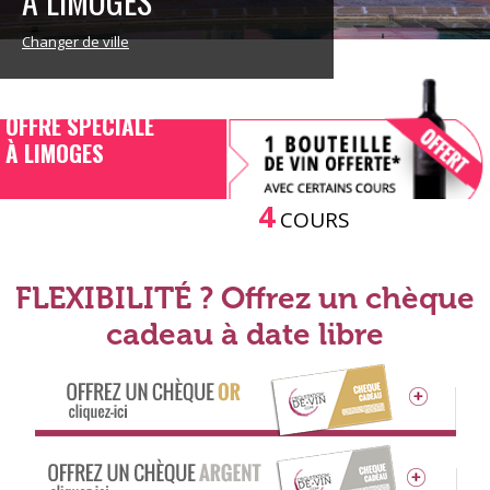
À LIMOGES
Changer de ville
OFFRE SPECIALE
À LIMOGES
4
COURS
FLEXIBILITÉ ? Offrez un chèque
cadeau à date libre