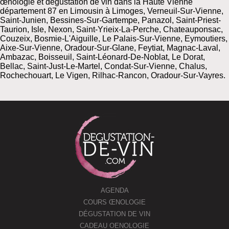
œnologie et dégustation de vin dans la Haute Vienne
département 87 en Limousin à Limoges, Verneuil-Sur-Vienne,
Saint-Junien, Bessines-Sur-Gartempe, Panazol, Saint-Priest-
Taurion, Isle, Nexon, Saint-Yrieix-La-Perche, Chateauponsac,
Couzeix, Bosmie-L'Aiguille, Le Palais-Sur-Vienne, Eymoutiers,
Aixe-Sur-Vienne, Oradour-Sur-Glane, Feytiat, Magnac-Laval,
Ambazac, Boisseuil, Saint-Léonard-De-Noblat, Le Dorat,
Bellac, Saint-Just-Le-Martel, Condat-Sur-Vienne, Chalus,
Rochechouart, Le Vigen, Rilhac-Rancon, Oradour-Sur-Vayres.
AGENDA
COURS ŒNOLOGIE
DÉGUSTATION DE VIN
CADEAU OENOLOGIE