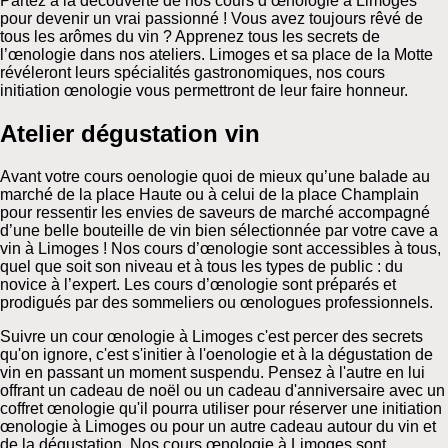
Partez à la découverte de nos cours d’œnologie à Limoges
pour devenir un vrai passionné ! Vous avez toujours rêvé de
tous les arômes du vin ? Apprenez tous les secrets de
l’œnologie dans nos ateliers. Limoges et sa place de la Motte
révéleront leurs spécialités gastronomiques, nos cours
initiation œnologie vous permettront de leur faire honneur.
Atelier dégustation vin
Avant votre cours oenologie quoi de mieux qu’une balade au
marché de la place Haute ou à celui de la place Champlain
pour ressentir les envies de saveurs de marché accompagné
d’une belle bouteille de vin bien sélectionnée par votre cave a
vin à Limoges ! Nos cours d’œnologie sont accessibles à tous,
quel que soit son niveau et à tous les types de public : du
novice à l’expert. Les cours d’œnologie sont préparés et
prodigués par des sommeliers ou œnologues professionnels.
Suivre un cour œnologie à Limoges c'est percer des secrets
qu'on ignore, c'est s'initier à l'oenologie et à la dégustation de
vin en passant un moment suspendu. Pensez à l'autre en lui
offrant un cadeau de noël ou un cadeau d'anniversaire avec un
coffret œnologie qu'il pourra utiliser pour réserver une initiation
œnologie à Limoges ou pour un autre cadeau autour du vin et
de la dégustation. Nos cours œnologie à Limoges sont