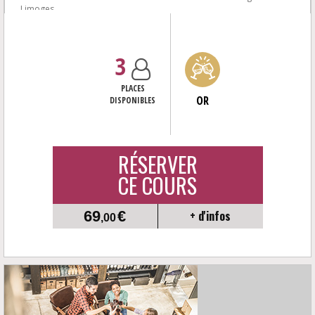
Limoges.
Envie de mieux comprendre la dégustation de vin dans une
ambiance...
3
PLACES
OR
DISPONIBLES
RÉSERVER
CE COURS
69
€
+ d'infos
,00