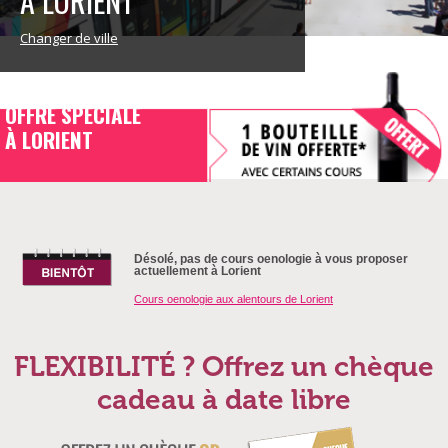
À LORIENT
Changer de ville
OFFRE SPECIALE
À LORIENT
Désolé, pas de cours oenologie à vous proposer
actuellement à Lorient
Cours oenologie aux alentours de Lorient
FLEXIBILITÉ ? Offrez un chèque
cadeau à date libre