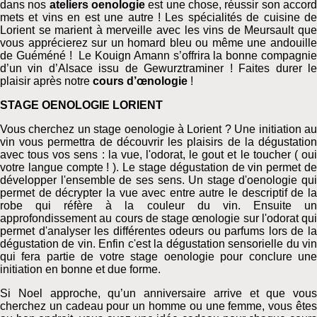
dans nos
ateliers
oenologie
est une chose, réussir son accor
mets et vins en est une autre ! Les spécialités de cuisine de
Lorient se marient à merveille avec les vins de Meursault que
vous apprécierez sur un homard bleu ou même une andouille
de Guéméné ! Le Kouign Amann s’offrira la bonne compagnie
d’un vin d’Alsace issu de Gewurztraminer ! Faites durer le
plaisir après notre
cours d’œnologie
!
STAGE OENOLOGIE LORIENT
Vous cherchez un stage oenologie à Lorient ? Une initiation au
vin vous permettra de découvrir les plaisirs de la dégustation
avec tous vos sens : la vue, l'odorat, le gout et le toucher ( oui
votre langue compte ! ). Le stage dégustation de vin permet de
développer l'ensemble de ses sens. Un stage d'oenologie qui
permet de décrypter la vue avec entre autre le descriptif de la
robe qui réfère à la couleur du vin. Ensuite un
approfondissement au cours de stage œnologie sur l'odorat qui
permet d'analyser les différentes odeurs ou parfums lors de la
dégustation de vin. Enfin c'est la dégustation sensorielle du vin
qui fera partie de votre stage oenologie pour conclure une
initiation en bonne et due forme.
Si Noel approche, qu’un anniversaire arrive et que vous
cherchez un cadeau pour un homme ou une femme, vous êtes