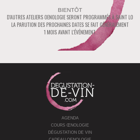
BIENTÔT
D'AUTRES ATELIERS OENOLOGIE SERONT PROGRAMMÉS À
SAINT LO
LA PARUTION DES PROCHAINES DATES SE FAIT GÉNÉRALEMENT
1 MOIS AVANT L'ÉVÉNEMENT.
AGENDA
COURS ŒNOLOGIE
DÉGUSTATION DE VIN
CADEAU OENOLOGIE