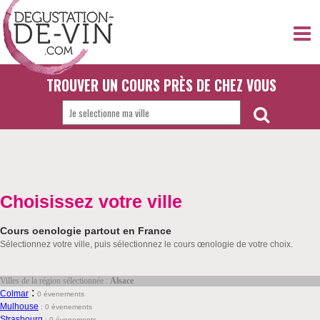
TROUVER UN COURS PRÈS DE CHEZ VOUS
Choisissez votre ville
Cours oenologie partout en France
Sélectionnez votre ville, puis sélectionnez le cours œnologie de votre choix.
Villes de la région sélectionnée :
Alsace
:
Colmar
0 évenements
Mulhouse
:
0 évenements
Strasbourg
:
0 évenements