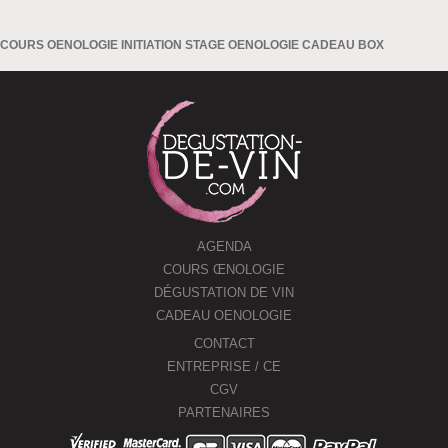
COURS OENOLOGIE INITIATION STAGE OENOLOGIE CADEAU BOX
AGENDA
COURS ŒNOLOGIE
DÉGUSTATION DE VIN
CADEAU OENOLOGIE
CONTACT
ENTREPRISE / CE
CGV
PARTENAIRES