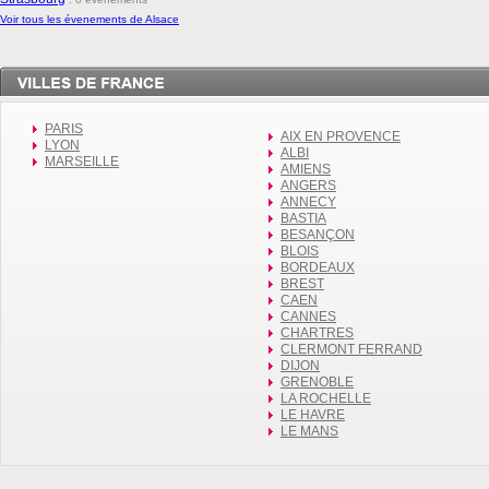
Voir tous les évenements de Alsace
PARIS
AIX EN PROVENCE
LYON
ALBI
MARSEILLE
AMIENS
ANGERS
ANNECY
BASTIA
BESANÇON
BLOIS
BORDEAUX
BREST
CAEN
CANNES
CHARTRES
CLERMONT FERRAND
DIJON
GRENOBLE
LA ROCHELLE
LE HAVRE
LE MANS