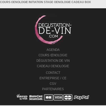
COURS OENOLOGIE INITIATION STAGE OENOLOGIE CADEAU BOX
AGENDA
COURS ŒNOLOGIE
DÉGUSTATION DE VIN
CADEAU OENOLOGIE
CONTACT
ENTREPRISE / CE
CGV
PARTENAIRES