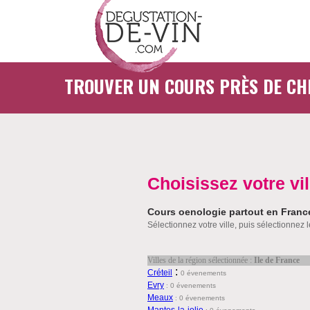
TROUVER UN COURS PRÈS DE CH
Choisissez votre vil
Cours oenologie partout en Franc
Sélectionnez votre ville, puis sélectionnez 
Villes de la région sélectionnée :
Ile de France
:
Créteil
0 évenements
Evry
:
0 évenements
Meaux
:
0 évenements
Mantes-la-jolie