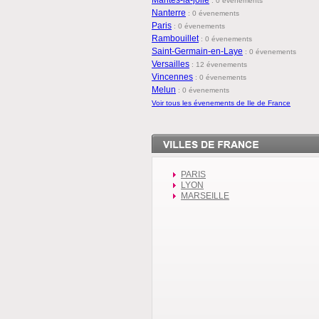
:
0 évenements
Nanterre
:
0 évenements
Paris
:
0 évenements
Rambouillet
:
0 évenements
Saint-Germain-en-Laye
:
0 évenements
Versailles
:
12 évenements
Vincennes
:
0 évenements
Melun
:
0 évenements
Voir tous les évenements de Ile de France
PARIS
LYON
MARSEILLE