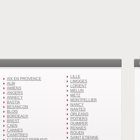
LILLE
AIX EN PROVENCE
LIMOGES
ALBI
LORIENT
AMIENS
MELUN
ANGERS
METZ
ANNECY
MONTPELLIER
BASTIA
NANCY
BESANÇON
NANTES
BLOIS
ORLEANS
BORDEAUX
POITIERS
BREST
QUIMPER
CAEN
RENNES
CANNES
ROUEN
CHARTRES
SAINT ETIENNE
CLERMONT FERRAND