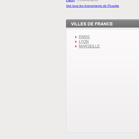
:
0 évenements
Voir tous les évenements de Picardie
PARIS
LYON
MARSEILLE