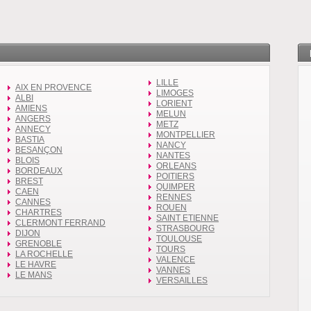
LILLE
AIX EN PROVENCE
LIMOGES
ALBI
LORIENT
AMIENS
MELUN
ANGERS
METZ
ANNECY
MONTPELLIER
BASTIA
NANCY
BESANÇON
NANTES
BLOIS
ORLEANS
BORDEAUX
POITIERS
BREST
QUIMPER
CAEN
RENNES
CANNES
ROUEN
CHARTRES
SAINT ETIENNE
CLERMONT FERRAND
STRASBOURG
DIJON
TOULOUSE
GRENOBLE
TOURS
LA ROCHELLE
VALENCE
LE HAVRE
VANNES
LE MANS
VERSAILLES