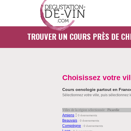
TROUVER UN COURS PRÈS DE CH
Choisissez votre vil
Cours oenologie partout en Franc
Sélectionnez votre ville, puis sélectionnez 
Villes de la région sélectionnée :
Picardie
:
Amiens
0 évenements
Beauvais
:
0 évenements
Compiègne
:
0 évenements
Laon