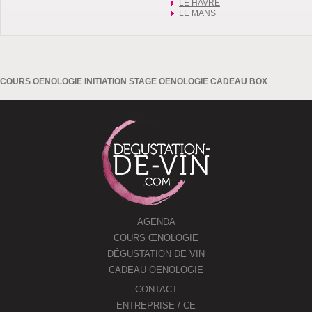
LE HAVRE
LE MANS
COURS OENOLOGIE INITIATION STAGE OENOLOGIE CADEAU BOX
AGENDA
COURS ŒNOLOGIE
DÉGUSTATION DE VIN
CADEAU OENOLOGIE
CONTACT
ENTREPRISE / CE