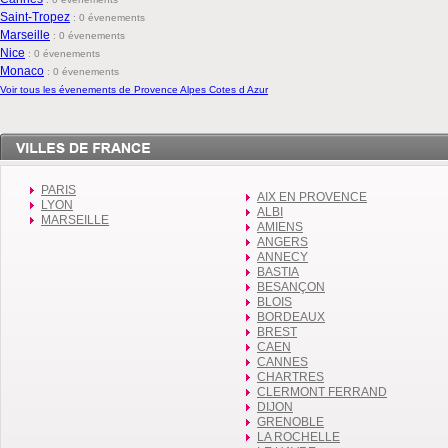
Saint-Tropez
:
0 évenements
Marseille
:
0 évenements
Nice
:
0 évenements
Monaco
:
0 évenements
Voir tous les évenements de Provence Alpes Cotes d Azur
PARIS
AIX EN PROVENCE
LYON
ALBI
MARSEILLE
AMIENS
ANGERS
ANNECY
BASTIA
BESANÇON
BLOIS
BORDEAUX
BREST
CAEN
CANNES
CHARTRES
CLERMONT FERRAND
DIJON
GRENOBLE
LA ROCHELLE